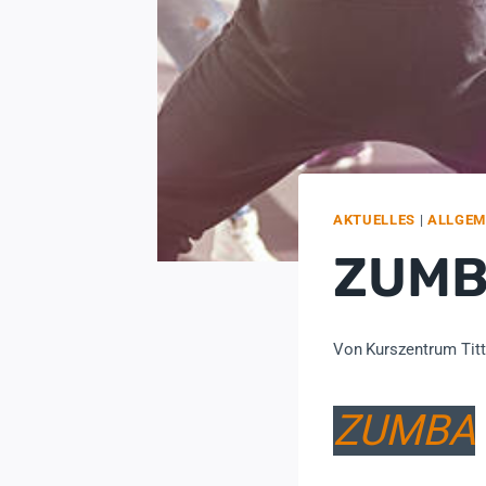
AKTUELLES
|
ALLGEM
ZUM
Von
Kurszentrum Tit
ZUMBA