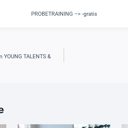
PROBETRAINING –> -gratis
avigation
on YOUNG TALENTS &
e