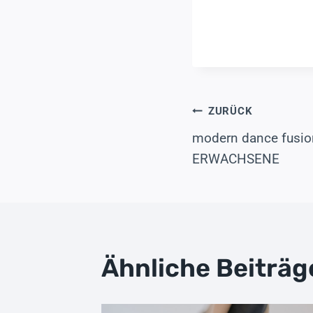
Beitragsn
ZURÜCK
modern dance fusi
ERWACHSENE
Ähnliche Beiträg