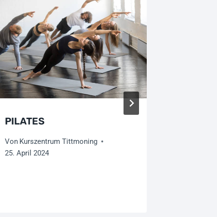
PILATES
ZIRKEL
Von
Kurszentrum Tittmoning
Von
Kursz
25. April 2024
11. Juli 20